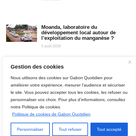
Moanda, laboratoire du
développement local autour de
l’exploitation du manganèse ?
5 août 2026
Gestion des cookies
Nous utilisons des cookies sur Gabon Quotidien pour
Éducation au Gabon : à Oyem, Airtel
combine rénovation des écoles et
améliorer votre expérience, mesurer l’audience et sécuriser
numérique pour préparer l’école de
le site. Vous pouvez accepter tous les cookies, les refuser ou
demain
personnaliser vos choix. Pour plus d’informations, consultez
4 août 2026
notre Politique de cookies.
Politique de cookies de Gabon Quotidien
Personnaliser
Tout refuser
Tout accepté