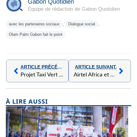
Gabon Quotidien
Équipe de rédaction de Gabon Quotidien
avec les partenaires sociaux
,
Dialogue social
,
Olam Palm Gabon fait le point
ARTICLE PRÉCÉDENT,
ARTICLE SUIVANT.
Projet Taxi Vert : la BCEG au cœur de l’accompagnement financier et entrepreneurial
Airtel Africa et SpaceX annoncent un partenariat stratégique pour lancer la connectivité Starlink Direct to Cell à travers l’Afrique
À LIRE AUSSI