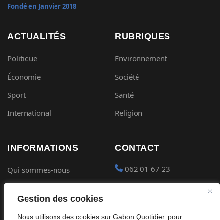
Fondé en Janvier 2018
ACTUALITÉS
RUBRIQUES
Politique
Environnement
Économie
Société
Sport
Santé
International
Religion
INFORMATIONS
CONTACT
062 01 67 23
Qui sommes-nous
Mentions légales
contact@gabon-
Gestion des cookies
quotidien.com
Conditions générales
Nous utilisons des cookies sur Gabon Quotidien pour
Placer une Pub