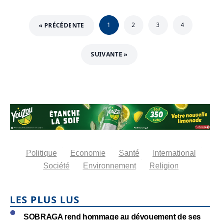
1
2
3
4
« PRÉCÉDENTE
SUIVANTE »
Politique
Economie
Santé
International
Société
Environnement
Religion
LES PLUS LUS
SOBRAGA rend hommage au dévouement de ses