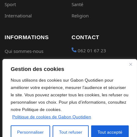
Sport
Santé
International
Religion
INFORMATIONS
CONTACT
062 01 67 23
Qui sommes-nous
Mentions légales
contact@gabon-
Gestion des cookies
quotidien.com
Conditions générales
Nous utilisons des cookies sur Gabon Quotidien pour
Placer une Pub
Confidentialité
améliorer votre expérience, mesurer l’audience et sécuriser
Devenir partenaire
le site. Vous pouvez accepter tous les cookies, les refuser ou
Cookies
personnaliser vos choix. Pour plus d’informations, consultez
notre Politique de cookies.
Politique de cookies de Gabon Quotidien
©
2026
Gabon Quotidien. Tous droits réservés.
Personnaliser
Tout refuser
Tout accepté
Site édité par Global Streaming Africa