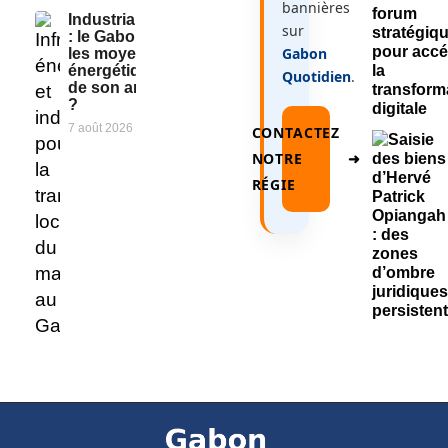
bannières
Industrialisation
sur
: le Gabon a-t-il
Gabon
les moyens
énergétiques
Quotidien
.
de son ambition
?
7 août 2026
CONTACTEZ
NOTRE
➜
RÉGIE