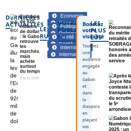
Economie
DERNIÈRES
Eurobond
de 920
VOTRE
LES
Economie
ACTUALITÉS
Boostez
Politique
millions
LES
PUBLICITÉ
PLUS
votre
de dollars
Politique
RUBRIQUES
visibilité
ICI
LUS
: le Gabon
Santé
retrouve
Santé
Touchez
les
International
marchés,
une
International
mais
audience
achète
engagée
surtout
du temps
au
8 août 2026
Gabon
et
dans
la
diaspora
en
plaçant
vos