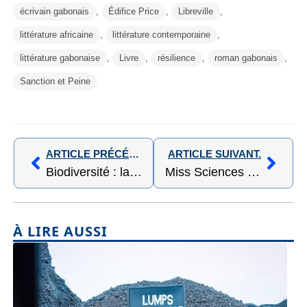
écrivain gabonais
,
Édifice Price
,
Libreville
,
littérature africaine
,
littérature contemporaine
,
littérature gabonaise
,
Livre
,
résilience
,
roman gabonais
,
Sanction et Peine
ARTICLE PRÉCÉDENT,
ARTICLE SUIVANT.
Biodiversité : la Fondation Lékédi veut faire de Bakoumba une référence du développement durable en Afrique centrale
Miss Sciences : SUNU Assurances Gabon accompagne l’émergence des talents scientifiques féminins
À LIRE AUSSI