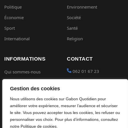
Politique
Environnement
Économie
Société
Sport
Santé
International
Religion
INFORMATIONS
CONTACT
062 01 67 23
Qui sommes-nous
Mentions légales
contact@gabon-
Gestion des cookies
quotidien.com
Conditions générales
Nous utilisons des cookies sur Gabon Quotidien pour
Placer une Pub
Confidentialité
améliorer votre expérience, mesurer l’audience et sécuriser
Devenir partenaire
le site. Vous pouvez accepter tous les cookies, les refuser ou
Cookies
personnaliser vos choix. Pour plus d’informations, consultez
notre Politique de cookies.