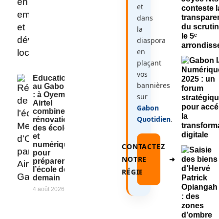
et
dans
la
diaspora
en
plaçant
vos
Éducation
bannières
au Gabon
: à Oyem,
sur
Airtel
Gabon
combine
Quotidien
.
rénovation
des écoles
et
numérique
CONTACTEZ
pour
NOTRE
➜
préparer
l’école de
RÉGIE
demain
4 août 2026