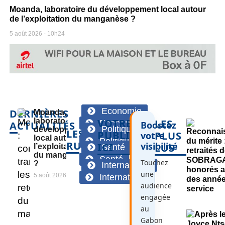
Moanda, laboratoire du développement local autour
de l’exploitation du manganèse ?
5 août 2026
10h24
Economie
DERNIÈRES
Moanda,
laboratoire du
VOTRE
LES
Economie
ACTUALITÉS
Boostez
Politique
développement
LES
PUBLICITÉ
PLUS
votre
local autour de
Politique
RUBRIQUES
visibilité
ICI
LUS
l’exploitation
Santé
du manganèse
Santé
Touchez
?
International
une
5 août 2026
International
audience
engagée
au
Gabon