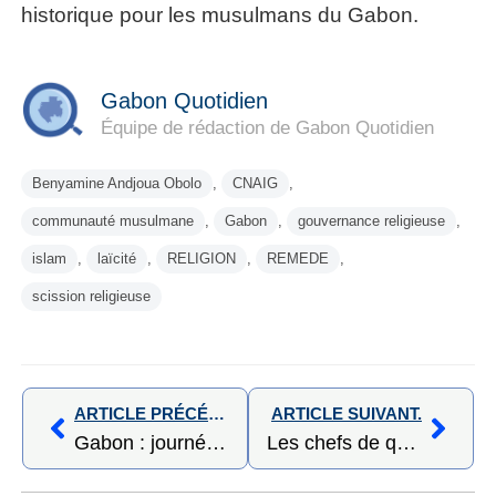
historique pour les musulmans du Gabon.
Gabon Quotidien
Équipe de rédaction de Gabon Quotidien
Benyamine Andjoua Obolo
,
CNAIG
,
communauté musulmane
,
Gabon
,
gouvernance religieuse
,
islam
,
laïcité
,
RELIGION
,
REMEDE
,
scission religieuse
ARTICLE PRÉCÉDENT,
ARTICLE SUIVANT.
Gabon : journée mondiale sans tabac célébrée au Gabon
Les chefs de quartiers d’Owendo désormais enrôlés par l’ONG Humanis Social