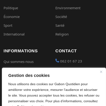
Politique
Environnement
Économie
Société
Sport
Santé
International
Religion
INFORMATIONS
CONTACT
062 01 67 23
Qui sommes-nous
Mentions légales
contact@gabon-
Gestion des cookies
quotidien.com
Conditions générales
Nous utilisons des cookies sur Gabon Quotidien pour
Placer une Pub
Confidentialité
améliorer votre expérience, mesurer l’audience et sécuriser
Devenir partenaire
le site. Vous pouvez accepter tous les cookies, les refuser ou
Cookies
personnaliser vos choix. Pour plus d’informations, consultez