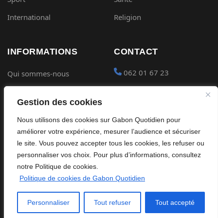
International
Religion
INFORMATIONS
CONTACT
062 01 67 23
Qui sommes-nous
Mentions légales
contact@gabon-
Gestion des cookies
quotidien.com
Conditions générales
Nous utilisons des cookies sur Gabon Quotidien pour
Placer une Pub
Confidentialité
améliorer votre expérience, mesurer l’audience et sécuriser
Devenir partenaire
le site. Vous pouvez accepter tous les cookies, les refuser ou
Cookies
personnaliser vos choix. Pour plus d’informations, consultez
notre Politique de cookies.
Politique de cookies de Gabon Quotidien
©
2026
Gabon Quotidien. Tous droits réservés.
Personnaliser
Tout refuser
Tout accepté
Site édité par Global Streaming Africa