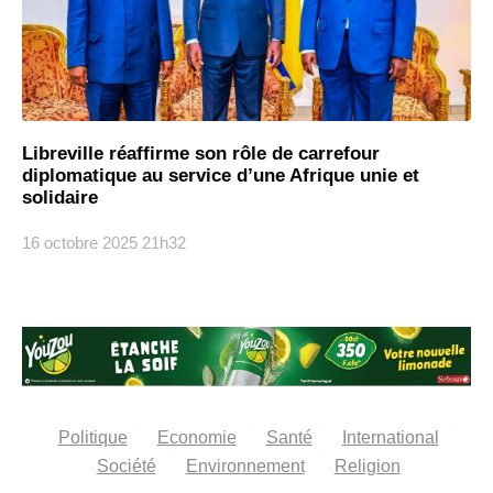
Libreville réaffirme son rôle de carrefour
diplomatique au service d’une Afrique unie et
solidaire
16 octobre 2025
21h32
Politique
Economie
Santé
International
Société
Environnement
Religion