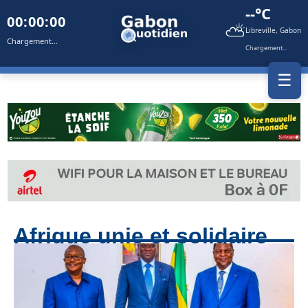
--°C
00:00:00
⛅
Libreville, Gabon
Chargement...
Chargement...
☰
Afrique unie et solidaire