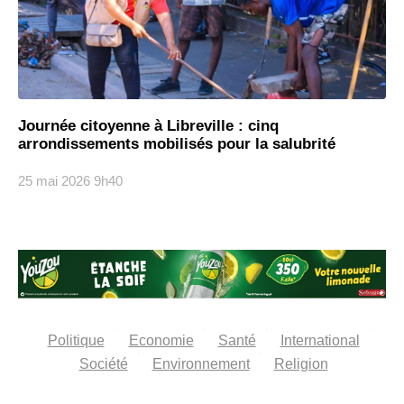
Journée citoyenne à Libreville : cinq
arrondissements mobilisés pour la salubrité
25 mai 2026
9h40
Politique
Economie
Santé
International
Société
Environnement
Religion