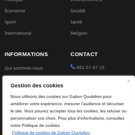
Économie
Société
Sport
Santé
International
Religion
INFORMATIONS
CONTACT
062 01 67 23
Qui sommes-nous
Mentions légales
contact@gabon-
Gestion des cookies
quotidien.com
Conditions générales
Nous utilisons des cookies sur Gabon Quotidien pour
Placer une Pub
Confidentialité
améliorer votre expérience, mesurer l’audience et sécuriser
Devenir partenaire
le site. Vous pouvez accepter tous les cookies, les refuser ou
Cookies
personnaliser vos choix. Pour plus d’informations, consultez
notre Politique de cookies.
Politique de cookies de Gabon Quotidien