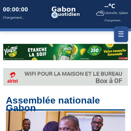
--°C
00:00:00
⛅
Libreville, Gabon
Chargement...
Chargement...
☰
Assemblée nationale
Gabon