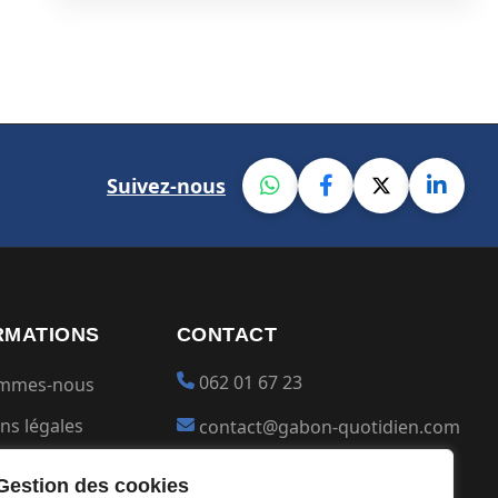
Suivez-nous
RMATIONS
CONTACT
062 01 67 23
ommes-nous
ns légales
contact@gabon-quotidien.com
ions générales
Placer une Pub
Gestion des cookies