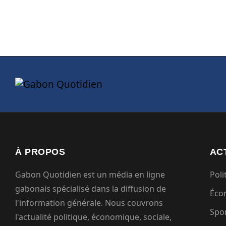
À PROPOS
AC
Gabon Quotidien est un média en ligne
Poli
gabonais spécialisé dans la diffusion de
Éco
l'information générale. Nous couvrons
Spo
l'actualité politique, économique, sociale,