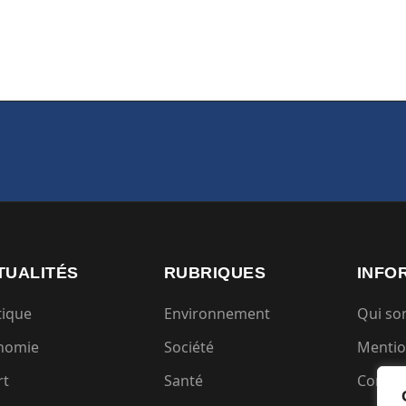
TUALITÉS
RUBRIQUES
INFO
tique
Environnement
Qui s
nomie
Société
Mentio
rt
Santé
Condit