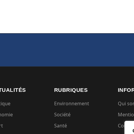
TUALITÉS
RUBRIQUES
INFO
tique
Environnement
Qui s
nomie
Société
Mentio
rt
Santé
Condit