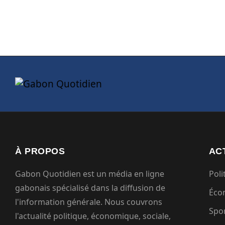
À PROPOS
AC
Gabon Quotidien est un média en ligne
Poli
gabonais spécialisé dans la diffusion de
Éco
l'information générale. Nous couvrons
Spo
l'actualité politique, économique, sociale,