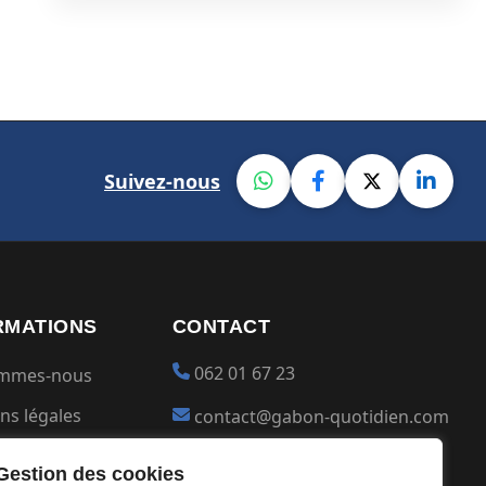
Suivez-nous
RMATIONS
CONTACT
062 01 67 23
ommes-nous
ns légales
contact@gabon-quotidien.com
ions générales
Placer une Pub
Gestion des cookies