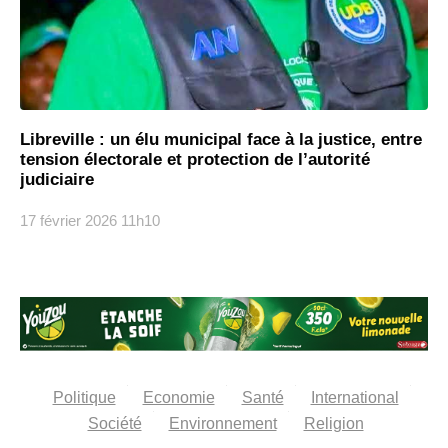
Libreville : un élu municipal face à la justice, entre
tension électorale et protection de l’autorité
judiciaire
17 février 2026
11h10
Politique
Economie
Santé
International
Société
Environnement
Religion