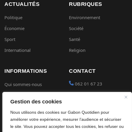
ACTUALITÉS
RUBRIQUES
Politique
Environnement
Économie
Société
Sport
Santé
International
Religion
INFORMATIONS
CONTACT
062 01 67 23
Qui sommes-nous
Mentions légales
contact@gabon-
Gestion des cookies
quotidien.com
Conditions générales
Nous utilisons des cookies sur Gabon Quotidien pour
Placer une Pub
Confidentialité
améliorer votre expérience, mesurer l’audience et sécuriser
Devenir partenaire
le site. Vous pouvez accepter tous les cookies, les refuser ou
Cookies