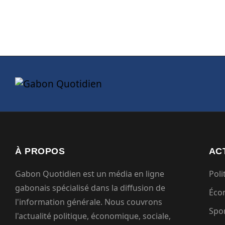
À PROPOS
AC
Gabon Quotidien est un média en ligne
Poli
gabonais spécialisé dans la diffusion de
Éco
l'information générale. Nous couvrons
Spo
l'actualité politique, économique, sociale,