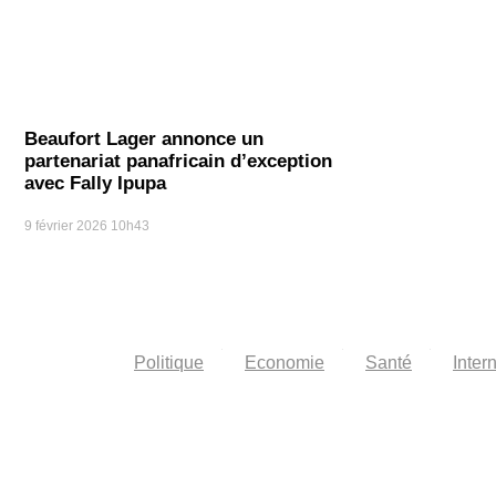
Beaufort Lager annonce un
partenariat panafricain d’exception
avec Fally Ipupa
9 février 2026
10h43
Politique
Economie
Santé
Inter