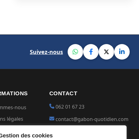
Suivez-nous
RMATIONS
CONTACT
062 01 67 23
ommes-nous
ns légales
contact@gabon-quotidien.com
ions générales
Placer une Pub
Gestion des cookies