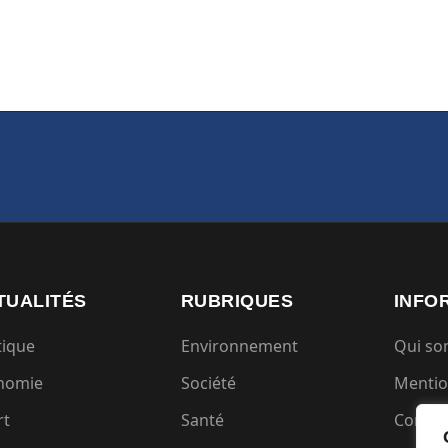
TUALITÉS
RUBRIQUES
INFO
tique
Environnement
Qui s
nomie
Société
Mentio
rt
Santé
Condit