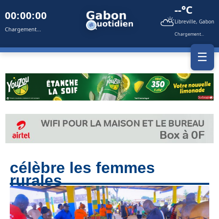
--°C
00:00:00
⛅
Libreville, Gabon
Chargement...
Chargement...
☰
célèbre les femmes
rurales