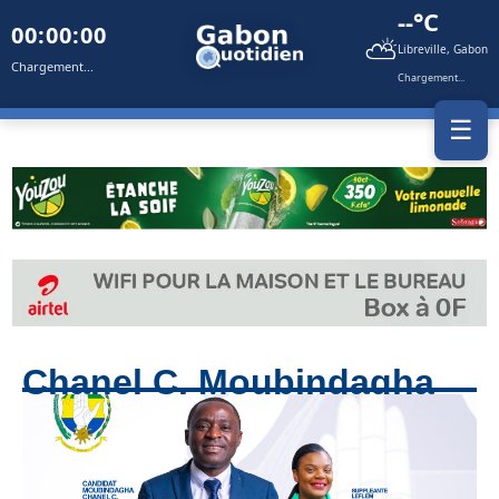
--°C
00:00:00
⛅
Libreville, Gabon
Chargement...
Chargement...
☰
Chanel C. Moubindagha