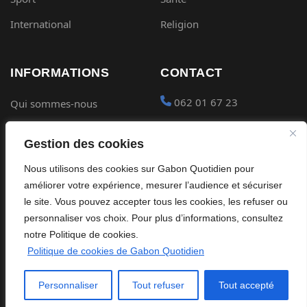
International
Religion
INFORMATIONS
CONTACT
062 01 67 23
Qui sommes-nous
Mentions légales
contact@gabon-
Gestion des cookies
quotidien.com
Conditions générales
Nous utilisons des cookies sur Gabon Quotidien pour
Placer une Pub
Confidentialité
améliorer votre expérience, mesurer l’audience et sécuriser
Devenir partenaire
le site. Vous pouvez accepter tous les cookies, les refuser ou
Cookies
personnaliser vos choix. Pour plus d’informations, consultez
notre Politique de cookies.
Politique de cookies de Gabon Quotidien
©
2026
Gabon Quotidien. Tous droits réservés.
Personnaliser
Tout refuser
Tout accepté
Site édité par Global Streaming Africa