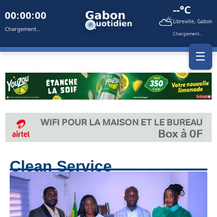
--°C
00:00:00
⛅
Libreville, Gabon
Chargement...
Chargement...
☰
Clean Service