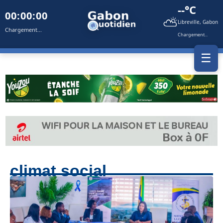
--°C
00:00:00
⛅
Libreville, Gabon
Chargement...
Chargement...
☰
climat social