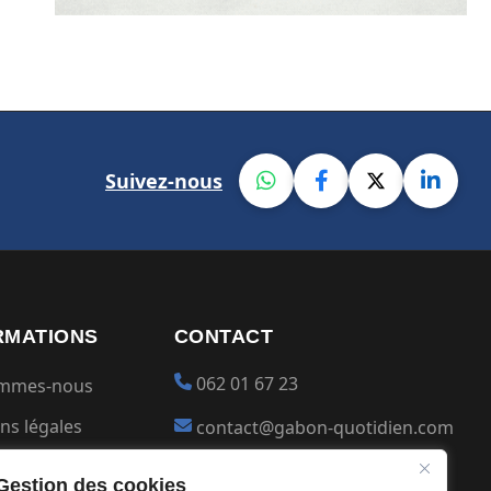
Suivez-nous
RMATIONS
CONTACT
062 01 67 23
ommes-nous
ns légales
contact@gabon-quotidien.com
ions générales
Placer une Pub
Gestion des cookies