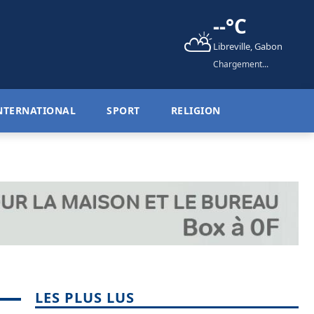
--°C
⛅
Libreville, Gabon
Chargement...
NTERNATIONAL
SPORT
RELIGION
LES PLUS LUS