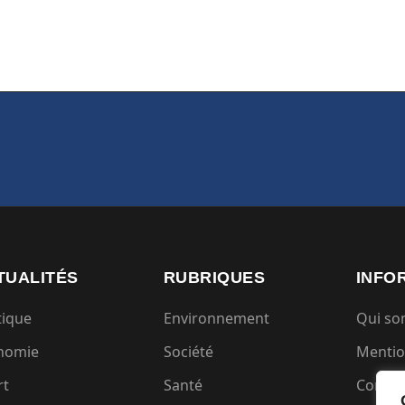
TUALITÉS
RUBRIQUES
INFO
tique
Environnement
Qui s
nomie
Société
Mentio
rt
Santé
Condit