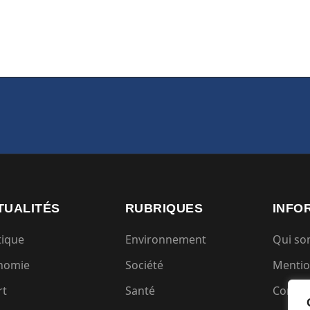
TUALITÉS
RUBRIQUES
INFO
tique
Environnement
Qui s
nomie
Société
Mentio
rt
Santé
Condit