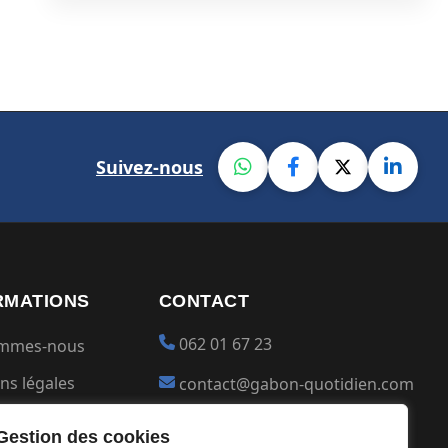
Suivez-nous
RMATIONS
CONTACT
062 01 67 23
ommes-nous
ns légales
contact@gabon-quotidien.com
ions générales
Placer une Pub
Gestion des cookies