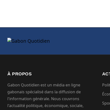
À PROPOS
AC
Gabon Quotidien est un média en ligne
Poli
gabonais spécialisé dans la diffusion de
Éco
l'information générale. Nous couvrons
Spo
l'actualité politique, économique, sociale,