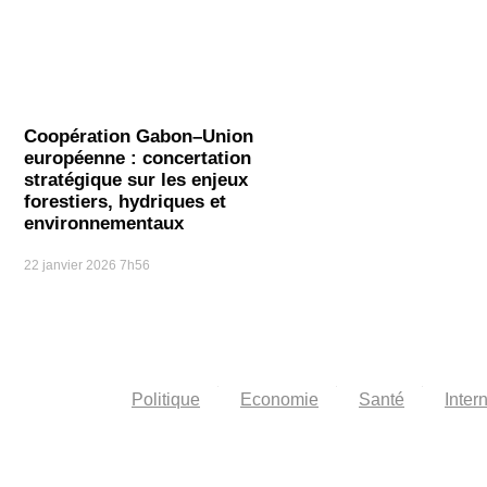
Coopération Gabon–Union
européenne : concertation
stratégique sur les enjeux
forestiers, hydriques et
environnementaux
22 janvier 2026
7h56
Politique
Economie
Santé
Inter