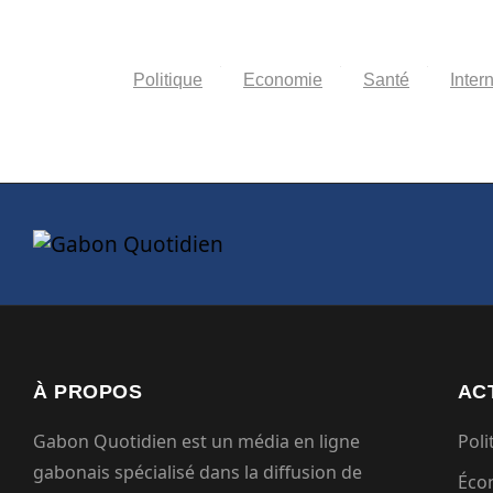
Politique
Economie
Santé
Inter
À PROPOS
AC
Gabon Quotidien est un média en ligne
Poli
gabonais spécialisé dans la diffusion de
Éco