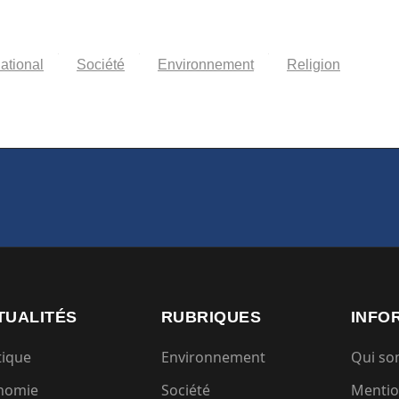
national
Société
Environnement
Religion
TUALITÉS
RUBRIQUES
INFO
tique
Environnement
Qui s
nomie
Société
Mentio