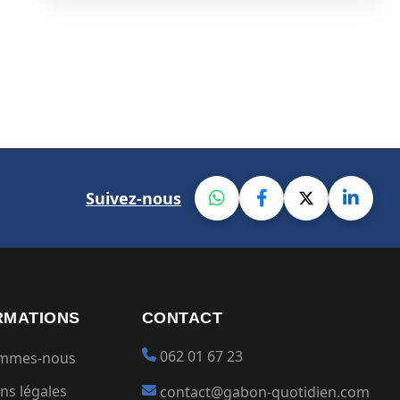
Suivez-nous
RMATIONS
CONTACT
062 01 67 23
ommes-nous
ns légales
contact@gabon-quotidien.com