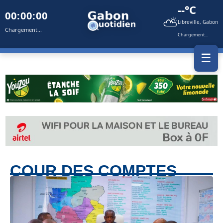
--°C
00:00:00
⛅
Libreville, Gabon
Chargement...
Chargement...
☰
COUR DES COMPTES