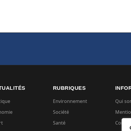
TUALITÉS
RUBRIQUES
INFO
tique
Environnement
Qui s
nomie
Société
Mentio
rt
Santé
Condit