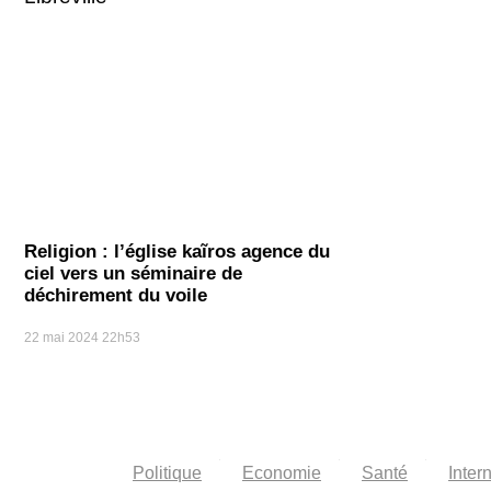
Religion : l’église kaĩros agence du
ciel vers un séminaire de
déchirement du voile
22 mai 2024
22h53
Politique
Economie
Santé
Inter