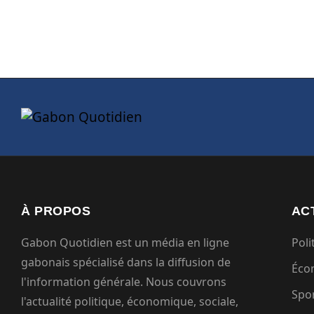
À PROPOS
AC
Gabon Quotidien est un média en ligne
Poli
gabonais spécialisé dans la diffusion de
Éco
l'information générale. Nous couvrons
Spo
l'actualité politique, économique, sociale,