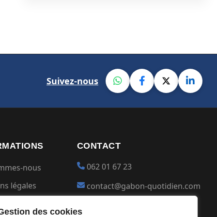
Suivez-nous
RMATIONS
CONTACT
062 01 67 23
ommes-nous
ns légales
contact@gabon-quotidien.com
ions générales
Placer une Pub
Gestion des cookies