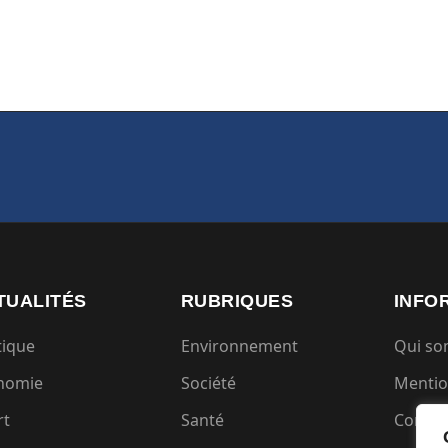
TUALITÉS
RUBRIQUES
INFO
tique
Environnement
Qui s
nomie
Société
Mentio
rt
Santé
Condit