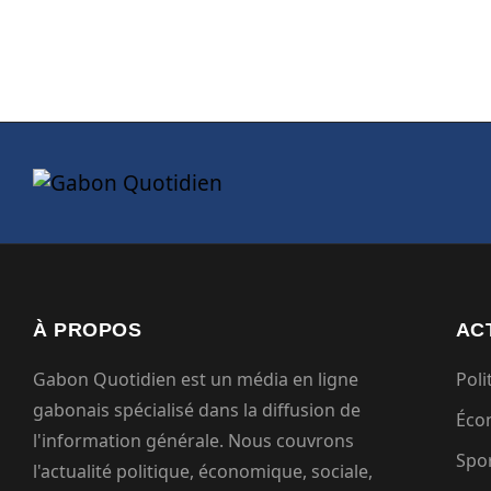
À PROPOS
AC
Gabon Quotidien est un média en ligne
Poli
gabonais spécialisé dans la diffusion de
Éco
l'information générale. Nous couvrons
Spo
l'actualité politique, économique, sociale,