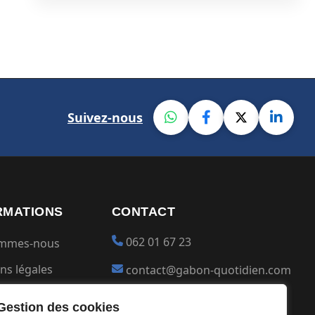
Suivez-nous
RMATIONS
CONTACT
062 01 67 23
ommes-nous
ns légales
contact@gabon-quotidien.com
ions générales
Placer une Pub
Gestion des cookies