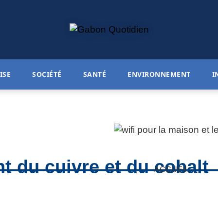
ISE
SOCIÉTÉ
SANTÉ
ENVIRONNEMENT
I
nt du cuivre et du cobalt
ACCUEIL