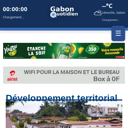
--°C
00:00:00
⛅
Libreville, Gabon
Chargement...
Chargement...
☰
Développement territorial