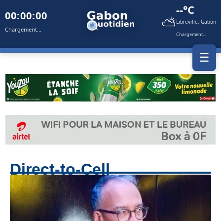
--°C
00:00:00
⛅
Libreville, Gabon
Chargement...
Chargement...
☰
Direct-to-Cell