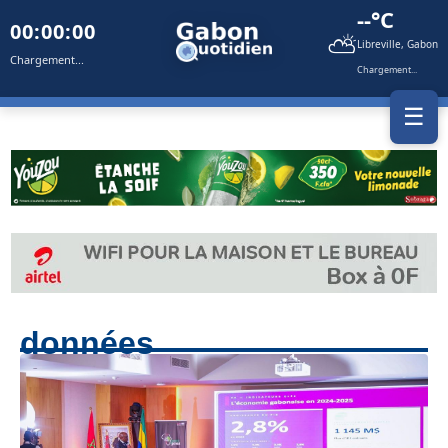
--°C
00:00:00
⛅
Libreville, Gabon
Chargement...
Chargement...
☰
données