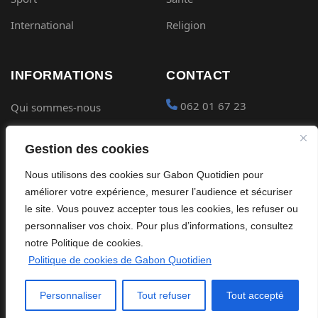
International
Religion
INFORMATIONS
CONTACT
062 01 67 23
Qui sommes-nous
Mentions légales
contact@gabon-
Gestion des cookies
quotidien.com
Conditions générales
Nous utilisons des cookies sur Gabon Quotidien pour
Placer une Pub
Confidentialité
améliorer votre expérience, mesurer l’audience et sécuriser
Devenir partenaire
le site. Vous pouvez accepter tous les cookies, les refuser ou
Cookies
personnaliser vos choix. Pour plus d’informations, consultez
notre Politique de cookies.
Politique de cookies de Gabon Quotidien
©
2026
Gabon Quotidien. Tous droits réservés.
Personnaliser
Tout refuser
Tout accepté
Site édité par Global Streaming Africa