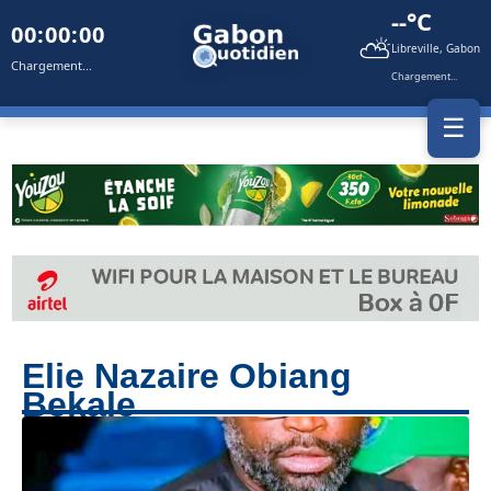
--°C
00:00:00
⛅
Libreville, Gabon
Chargement...
Chargement...
☰
Elie Nazaire Obiang
Bekale