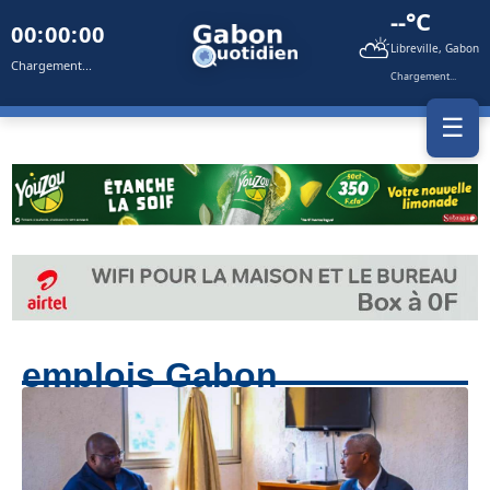
--°C
00:00:00
⛅
Libreville, Gabon
Chargement...
Chargement...
☰
emplois Gabon