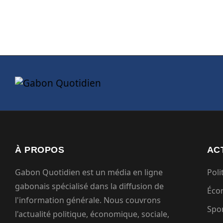
À PROPOS
AC
Gabon Quotidien est un média en ligne
Poli
gabonais spécialisé dans la diffusion de
Éco
l'information générale. Nous couvrons
Spo
l'actualité politique, économique, sociale,