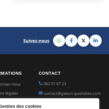
Suivez-nous
RMATIONS
CONTACT
062 01 67 23
ommes-nous
ns légales
contact@gabon-quotidien.com
ions générales
Placer une Pub
Gestion des cookies