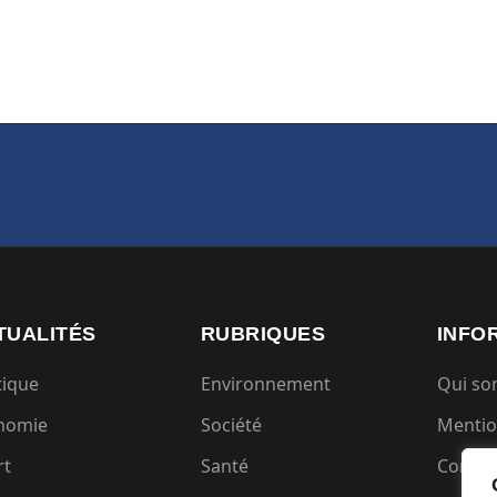
TUALITÉS
RUBRIQUES
INFO
tique
Environnement
Qui s
nomie
Société
Mentio
rt
Santé
Condit