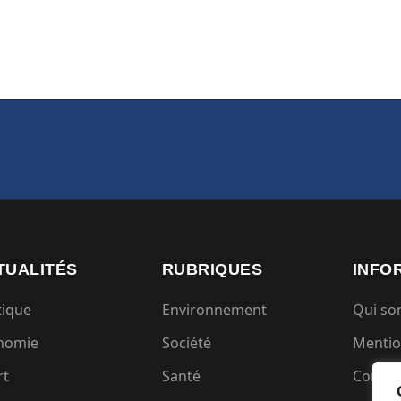
TUALITÉS
RUBRIQUES
INFO
tique
Environnement
Qui s
nomie
Société
Mentio
rt
Santé
Condit