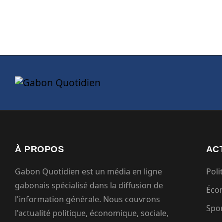
À PROPOS
AC
Gabon Quotidien est un média en ligne
Poli
gabonais spécialisé dans la diffusion de
Éco
l'information générale. Nous couvrons
Spo
l'actualité politique, économique, sociale,