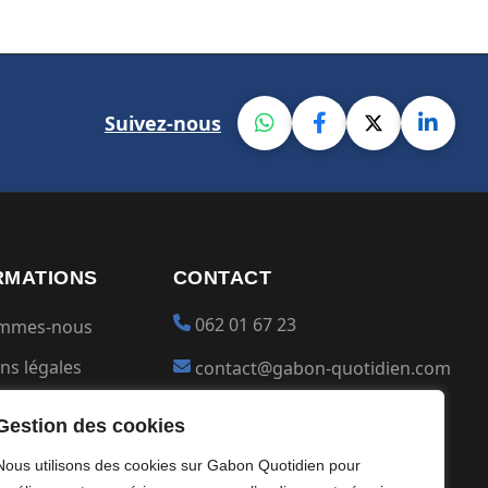
Suivez-nous
RMATIONS
CONTACT
062 01 67 23
ommes-nous
ns légales
contact@gabon-quotidien.com
ions générales
Placer une Pub
Gestion des cookies
ntialité
Devenir partenaire
Nous utilisons des cookies sur Gabon Quotidien pour
s