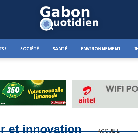
ISE
SOCIÉTÉ
SANTÉ
ENVIRONNEMENT
I
 et innovation
ACCUEIL