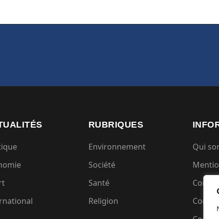
TUALITÉS
RUBRIQUES
INFO
tique
Environnement
Qui s
nomie
Société
Mentio
rt
Santé
Condit
rnational
Religion
Confide
Cookie