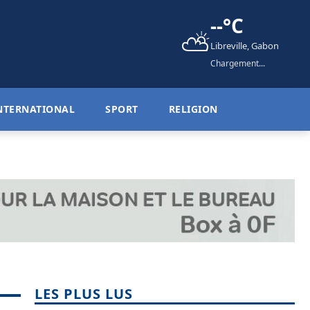
--°C
⛅
Libreville, Gabon
Chargement...
NTERNATIONAL
SPORT
RELIGION
LES PLUS LUS