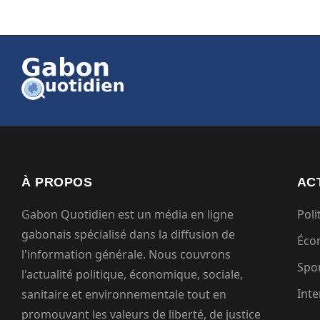
À PROPOS
AC
Gabon Quotidien est un média en ligne
Poli
gabonais spécialisé dans la diffusion de
Éco
l'information générale. Nous couvrons
Spo
l'actualité politique, économique, sociale,
Inte
sanitaire et environnementale tout en
promouvant les valeurs de liberté, de justice