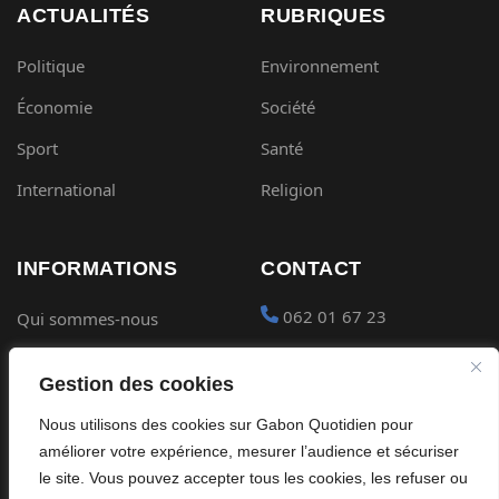
ACTUALITÉS
RUBRIQUES
Politique
Environnement
Économie
Société
Sport
Santé
International
Religion
INFORMATIONS
CONTACT
062 01 67 23
Qui sommes-nous
Mentions légales
contact@gabon-
Gestion des cookies
quotidien.com
Conditions générales
Nous utilisons des cookies sur Gabon Quotidien pour
Placer une Pub
Confidentialité
améliorer votre expérience, mesurer l’audience et sécuriser
Devenir partenaire
le site. Vous pouvez accepter tous les cookies, les refuser ou
Cookies