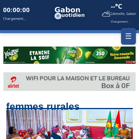
--°C
00:00:00
⛅
Libreville, Gabon
Chargement...
Chargement...
☰
femmes rurales