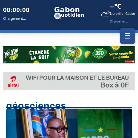
--°C
00:00:00
⛅
Libreville, Gabon
Chargement...
Chargement...
☰
géosciences