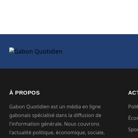
À PROPOS
AC
Gabon Quotidien est un média en ligne
Poli
gabonais spécialisé dans la diffusion de
Éco
l'information générale. Nous couvrons
Spo
l'actualité politique, économique, sociale,