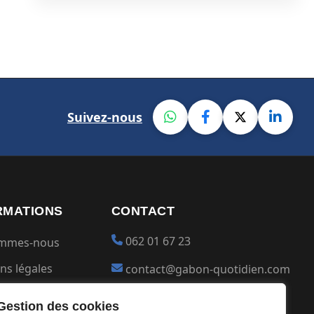
Suivez-nous
RMATIONS
CONTACT
062 01 67 23
ommes-nous
ns légales
contact@gabon-quotidien.com
ions générales
Placer une Pub
Gestion des cookies