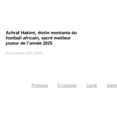
Achraf Hakimi, étoile montante du
football africain, sacré meilleur
joueur de l’année 2025
20 novembre 2025
23h48
Politique
Economie
Santé
Inter