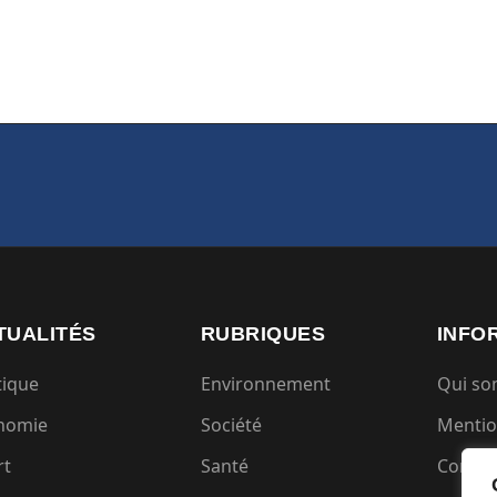
TUALITÉS
RUBRIQUES
INFO
tique
Environnement
Qui s
nomie
Société
Mentio
rt
Santé
Condit