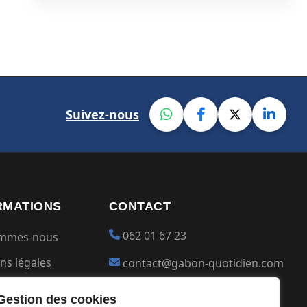
Suivez-nous
RMATIONS
CONTACT
062 01 67 23
ommes-nous
ns légales
contact@gabon-quotidien.com
ions générales
Placer une Pub
Gestion des cookies