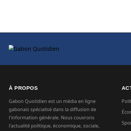
À PROPOS
AC
Gabon Quotidien est un média en ligne
Poli
gabonais spécialisé dans la diffusion de
Éco
l'information générale. Nous couvrons
Spo
l'actualité politique, économique, sociale,