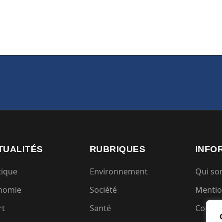
TUALITÉS
RUBRIQUES
INFO
tique
Environnement
Qui s
nomie
Société
Mentio
rt
Santé
Condit