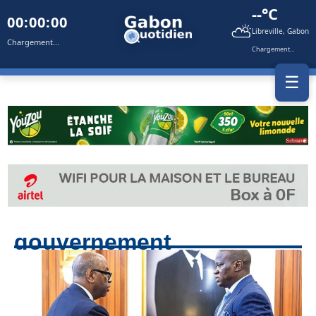
--°C
00:00:00
⛅
Libreville, Gabon
Chargement...
Chargement...
☰
gouvernement