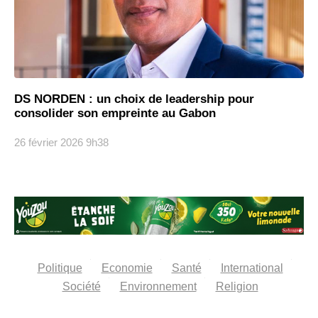
DS NORDEN : un choix de leadership pour
consolider son empreinte au Gabon
26 février 2026
9h38
Politique
Economie
Santé
International
Société
Environnement
Religion