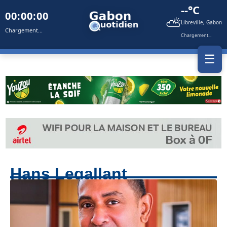
--°C
00:00:00
⛅
Libreville, Gabon
Chargement...
Chargement...
☰
Hans Legallant