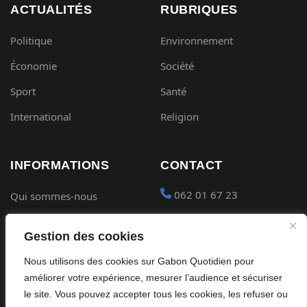
ACTUALITÉS
RUBRIQUES
Politique
Environnement
Économie
Société
Sport
Santé
International
Religion
INFORMATIONS
CONTACT
062 01 67 23
Qui sommes-nous
Mentions légales
contact@gabon-
Gestion des cookies
quotidien.com
Conditions générales
Nous utilisons des cookies sur Gabon Quotidien pour
Placer une Pub
Confidentialité
améliorer votre expérience, mesurer l’audience et sécuriser
Devenir partenaire
le site. Vous pouvez accepter tous les cookies, les refuser ou
Cookies