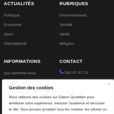
ACTUALITÉS
RUBRIQUES
Politique
Environnement
Économie
Société
Sport
Santé
International
Religion
INFORMATIONS
CONTACT
062 01 67 23
Qui sommes-nous
Mentions légales
contact@gabon-
Gestion des cookies
quotidien.com
Conditions générales
Nous utilisons des cookies sur Gabon Quotidien pour
Placer une Pub
Confidentialité
améliorer votre expérience, mesurer l’audience et sécuriser
Devenir partenaire
le site. Vous pouvez accepter tous les cookies, les refuser ou
Cookies