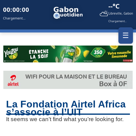
--°C
00:00:00
⛅
Libreville, Gabon
Chargement...
Chargement...
☰
La Fondation Airtel Africa
s’associe à l’UIT
It seems we can’t find what you’re looking for.