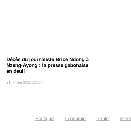
Décès du journaliste Brice Ndong à
Nzeng-Ayong : la presse gabonaise
en deuil
21 janvier 2026
10h07
Politique
Economie
Santé
Inter