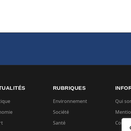
TUALITÉS
RUBRIQUES
INFO
tique
Environnement
Qui s
nomie
Société
Mentio
rt
Santé
Condit