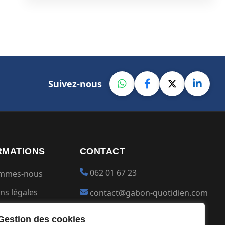
Suivez-nous
RMATIONS
CONTACT
062 01 67 23
ommes-nous
ns légales
contact@gabon-quotidien.com
ions générales
Placer une Pub
Gestion des cookies