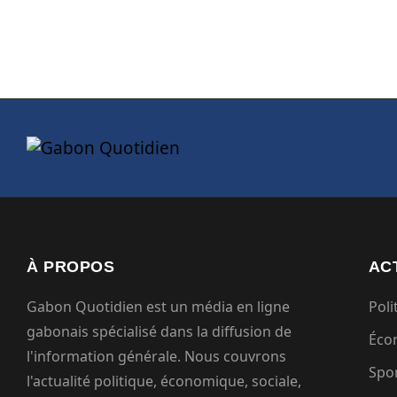
À PROPOS
AC
Gabon Quotidien est un média en ligne
Poli
gabonais spécialisé dans la diffusion de
Éco
l'information générale. Nous couvrons
Spo
l'actualité politique, économique, sociale,