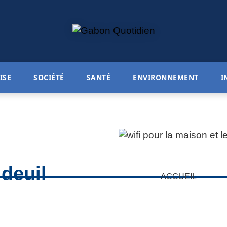
ISE
SOCIÉTÉ
SANTÉ
ENVIRONNEMENT
I
deuil
ACCUEIL