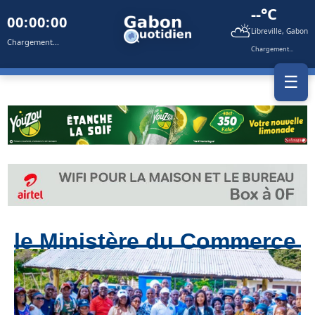
--°C
00:00:00
⛅
Libreville, Gabon
Chargement...
Chargement...
☰
le Ministère du Commerce