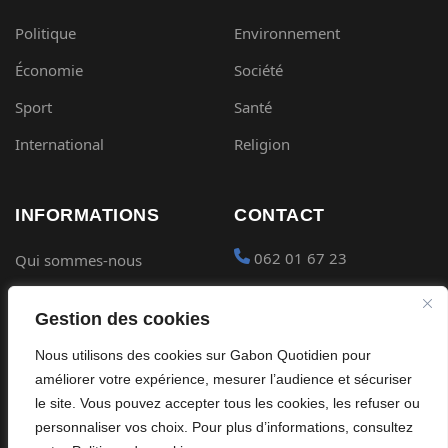
Politique
Environnement
Économie
Société
Sport
Santé
International
Religion
INFORMATIONS
CONTACT
062 01 67 23
Qui sommes-nous
Mentions légales
contact@gabon-
Gestion des cookies
quotidien.com
Conditions générales
Nous utilisons des cookies sur Gabon Quotidien pour
Placer une Pub
Confidentialité
améliorer votre expérience, mesurer l’audience et sécuriser
Devenir partenaire
le site. Vous pouvez accepter tous les cookies, les refuser ou
Cookies
personnaliser vos choix. Pour plus d’informations, consultez