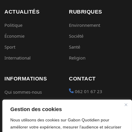
ACTUALITÉS
RUBRIQUES
Politique
Environnement
Économie
Société
Sport
Santé
International
Religion
INFORMATIONS
CONTACT
062 01 67 23
Qui sommes-nous
Mentions légales
contact@gabon-
Gestion des cookies
quotidien.com
Conditions générales
Nous utilisons des cookies sur Gabon Quotidien pour
Placer une Pub
Confidentialité
améliorer votre expérience, mesurer l’audience et sécuriser