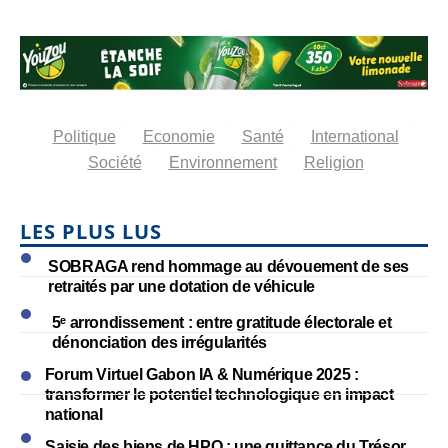
Politique
Economie
Santé
International
Société
Environnement
Religion
LES PLUS LUS
SOBRAGA rend hommage au dévouement de ses
retraités par une dotation de véhicule
5ᵉ arrondissement : entre gratitude électorale et
dénonciation des irrégularités
Forum Virtuel Gabon IA & Numérique 2025 :
transformer le potentiel technologique en impact
national
Saisie des biens de HPO : une quittance du Trésor