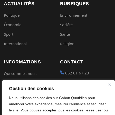
ACTUALITÉS
RUBRIQUES
Politique
Environnement
Économie
Société
Sport
Santé
International
Religion
INFORMATIONS
CONTACT
062 01 67 23
Qui sommes-nous
Mentions légales
contact@gabon-
Gestion des cookies
quotidien.com
Conditions générales
Nous utilisons des cookies sur Gabon Quotidien pour
Placer une Pub
Confidentialité
améliorer votre expérience, mesurer l’audience et sécuriser
Devenir partenaire
le site. Vous pouvez accepter tous les cookies, les refuser ou
Cookies