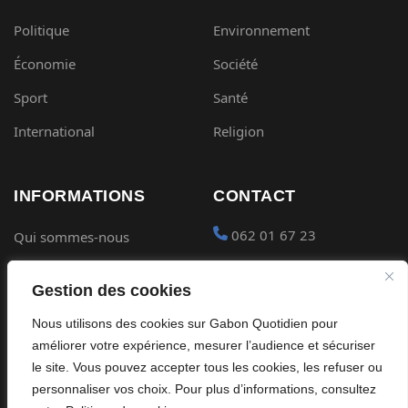
Politique
Environnement
Économie
Société
Sport
Santé
International
Religion
INFORMATIONS
CONTACT
062 01 67 23
Qui sommes-nous
Mentions légales
contact@gabon-
Gestion des cookies
quotidien.com
Conditions générales
Nous utilisons des cookies sur Gabon Quotidien pour
Placer une Pub
Confidentialité
améliorer votre expérience, mesurer l’audience et sécuriser
Devenir partenaire
le site. Vous pouvez accepter tous les cookies, les refuser ou
Cookies
personnaliser vos choix. Pour plus d’informations, consultez