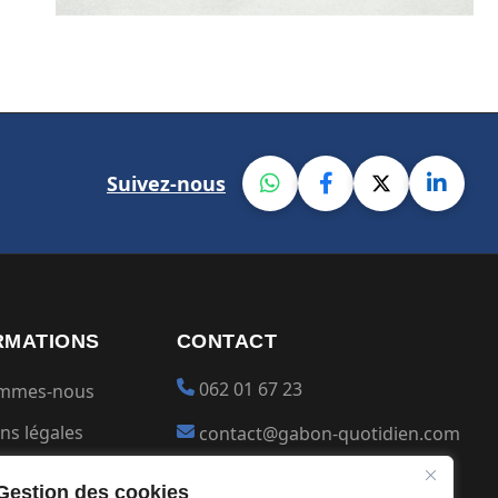
Suivez-nous
RMATIONS
CONTACT
062 01 67 23
ommes-nous
ns légales
contact@gabon-quotidien.com
ions générales
Placer une Pub
Gestion des cookies