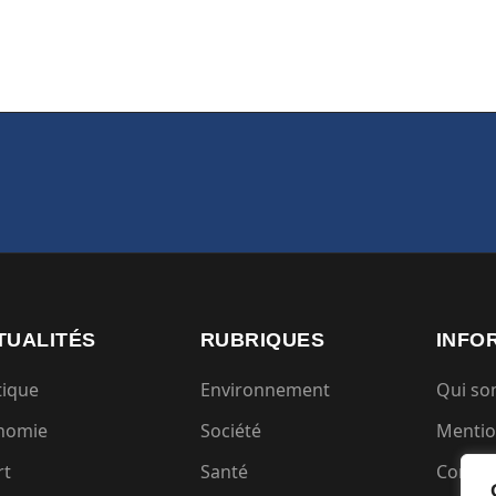
TUALITÉS
RUBRIQUES
INFO
tique
Environnement
Qui s
nomie
Société
Mentio
rt
Santé
Condit