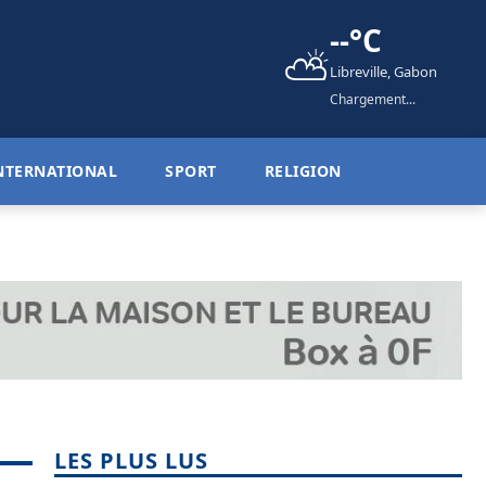
--°C
⛅
Libreville, Gabon
Chargement...
NTERNATIONAL
SPORT
RELIGION
LES PLUS LUS